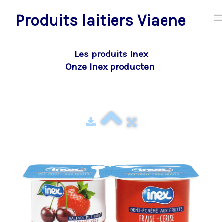
Produits laitiers Viaene
HOME
Les produits Inex
Onze Inex producten
MAGASIN - WINKEL
PRODUITS - PRODUCTEN
NOEL & NOUVEL AN 2025
CONTACT
LOCATION - VERHUUR
Français
▼